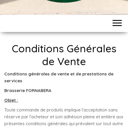
BRASSERIE
Fabrique de bières et limonades
artisanales Bio en Livradois-Forez
FORNABERA
Conditions Générales
de Vente
Conditions générales de vente et de prestations de
services
Brasserie FORNABERA
Objet :
Toute commande de produits implique l’acceptation sans
réserve par l’acheteur et son adhésion pleine et entière aux
présentes conditions générales qui prévalent sur tout autre