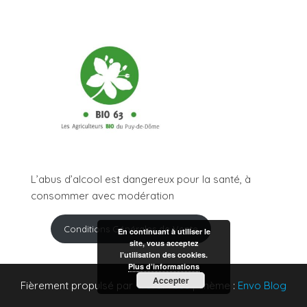
L’abus d’alcool est dangereux pour la santé, à
consommer avec modération
Conditions Générales de Vente
En continuant à utiliser le
site, vous acceptez
l’utilisation des cookies.
Plus d’informations
Accepter
Fièrement propulsé par
WordPress
|
Thème :
Envo Blog