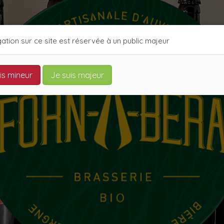
ation sur ce site est réservée à un public majeur
is mineur
Je suis majeur