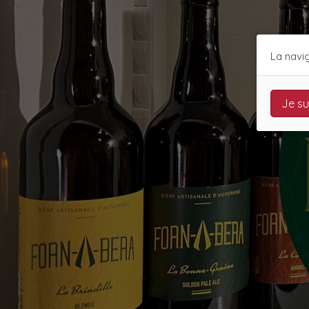
La navig
Je su