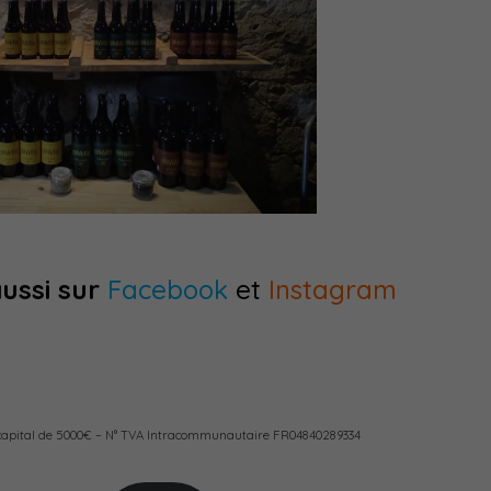
ussi sur
Facebook
et
Instagram
.
.
apital de 5000€ – N° TVA Intracommunautaire FR04840289334