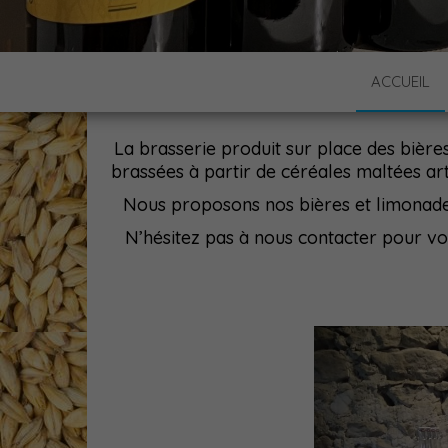
BRASSERIE
Fabrique de bières et limonades a
ACCUEIL
La brasserie produit sur place des bière
brassées à partir de céréales maltées art
Nous proposons nos bières et limonade e
N’hésitez pas à nous contacter pour vo