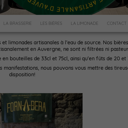
 FORNABERA
rtisanales Bio en Livradois-Forez
LA BRASSERIE
LES BIÈRES
LA LIMONADE
CONTACT
s et limonades artisanales à l’eau de source. Nos bière
isanalement en Auvergne, ne sont ni filtrées ni pasteur
n bouteilles de 33cl et 75cl, ainsi qu’en fûts de 20 et 
s manifestations, nous pouvons vous mettre des tireus
disposition!